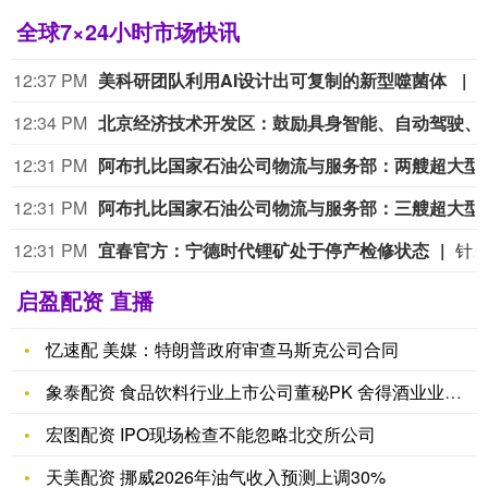
全球7×24小时市场快讯
12:37 PM
美科研团队利用AI设计出可复制的新型噬菌体
12:34 PM
北京经济技术开发区：鼓励具身智能、自
12:31 PM
阿布扎比国家石油公司物流与服务
12:31 PM
阿布扎比国家石油公司物流与服务部：三艘超大型
12:31 PM
宜春官方：宁德时代锂矿处于停产检修状态
针对市场高度关注的宁德时代宜春枧下窝锂矿复产传闻，宜春市宜丰县生态环境局今日正式回应称：现场检查时，该企业处于停产检修状态，现场未进行矿石装运及破碎等生产作业，已要求企业尽快办理环评
启盈配资 直播
忆速配 美媒：特朗普政府审查马斯克公司合同
象泰配资 食品饮料行业上市公司董秘PK 舍得酒业业绩大降 董
宏图配资 IPO现场检查不能忽略北交所公司
天美配资 挪威2026年油气收入预测上调30%