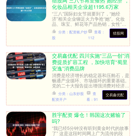
猎股网 三八节将至催热“她经济”，
化妆品相关企业超1195.6万家
“三八”国际妇女节就要到了，“她经
济”相关企业铆足火力争抢“她”。化妆
品、珠宝、鲜花等产品热销，女性“悦
己消费”成为新趋势，同时，越来越多
分类：配资账户炒
查看：
猎股网
的男性也不忘在节日里，....
股
112
交易鑫优配 四川实施“三品一创”消
费提质扩容工程 ，加快培育“蜀里
安逸”消费品牌
消费是经济增长的稳定器和压舱石，是
畅通产业循环、市场循环的重要基础。
党的二十大报告提出增强消费对经济发
展的基础性作用；中央经济工作会议强
分类：山东炒股
查
交易鑫优配
调把恢复和扩大消费摆在优....
配资开户
看：91
胜宇配资 爆仓！韩国这次赌输了
吗?
“我已经5分钟没有听到黄金时代的故事
了” 这是这段时间网上广为流传的段