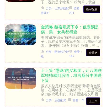
子，说的是个啥呢？ 很简单，黄金时
代就是、海力士疯涨的那个时候，很多
分类：山东炒股配
查看：
胜宇配资
人说花了几个月时间赚到....
资开户
204
金策略 赫格塞思下令：低睾酮是
病，男、女兵都得查
美国“战争部长”赫格塞思抓锻炼、管胡
子，现在又要求美军全体士兵测雄性激
素。 据美国《纽约时报》报道，当地
时间7月15日，赫格塞思宣布了一项新
分类：配资账户炒
查看：
金策略
的强制性筛查计划，将....
股
187
上上策 “愚昧”的义和团，让八国联
军统帅感到后怕，坦言瓜分中国是
下策
很多人总是对“义和团运动”带着有色眼
镜，在网络上，在实体书中，总是不遗
余力的吹毛求疵，细节描述着义和团团
员们“愚昧无知”的每一个举动，用放大
分类：启盈配资
查看：70
上上策
镜来观察义和团的迷信....