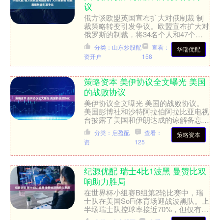
议
俄方谈欧盟英国宣布扩大对俄制裁 制
裁策略转变引发争议。欧盟宣布扩大对
俄罗斯的制裁，将34名个人和47个组
织列入限制名单。新增的81个制裁对
分类：山东炒股配
查看：
华瑞优配
象涵盖俄罗斯军工综合体....
资开户
158
策略资本 美伊协议全文曝光 美国
的战败协议
美伊协议全文曝光 美国的战败协议。
美国彭博社和沙特阿拉伯阿拉比亚电视
台披露了美国和伊朗达成的谅解备忘录
的14点内容。如果这些内容真实且完
分类：启盈配
查看：
策略资本
整，这份协议可以被视为美....
资
125
纪源优配 瑞士4比1波黑 曼赞比双
响助力胜局
在世界杯小组赛B组第2轮比赛中，瑞
士队在美国SoFi体育场迎战波黑队。上
半场瑞士队控球率接近70%，但仅有一
次射正机会，而波黑队则有一次射正，