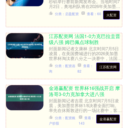
杉矶举行赛前新闻发布会。当地时间7
月2日，奥地利队将在2026年美加墨世
界杯十六分之一决赛中对阵西班牙队。
分类：启盈配资
查看：60
火配资
7月1日，奥地利队....
江苏配资网 法国1-0力克巴拉圭晋
级八强 姆巴佩点球制胜
封面新闻记者文康林 北京时间7月5日
凌晨，在美国费城进行的2026美加墨
世界杯淘汰赛八分之一决赛中，法国队
作为夺冠热门，面对顽强的巴拉圭“铁
分类：配资咨
查看：
江苏配资网
桶阵”，全场苦战90....
询
82
金港赢配资 世界杯16强战开启 摩
洛哥3-0力克加拿大进八强
封面新闻记者吉星 北京时间7月5日凌
晨，美加墨世界杯1/8决赛全面打响。
率先在休斯敦进行的一场比赛中，客队
身份出战的非洲新贵摩洛哥凭借高效的
分类：配资账
查看：
金港赢配资
反击战术，以3-0完....
户炒股
143