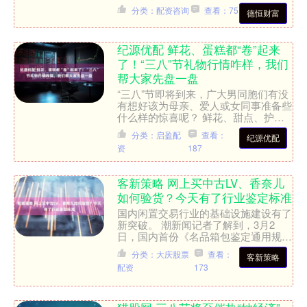
蝶计划”得到了渝中区政府的大力支
分类：配资咨询
查看：75
德恒财富
持，渝中区政府与大都会....
纪源优配 鲜花、蛋糕都“卷”起来
了！“三八”节礼物行情咋样，我们
帮大家先盘一盘
“三八”节即将到来，广大男同胞们有没
有想好该为母亲、爱人或女同事准备些
什么样的惊喜呢？ 鲜花、甜点、护肤
品，大概是礼物清单里最常见的几样东
分类：启盈配
查看：
纪源优配
西了吧。节日将近，这些....
资
187
客新策略 网上买中古LV、香奈儿
如何验货？今天有了行业鉴定标准
国内闲置交易行业的基础设施建设有了
新突破。 潮新闻记者了解到，3月2
日，国内首份《名品箱包鉴定通用规
范》发布（以下简称《规范》）。该规
分类：大庆股票
查看：
客新策略
范由国内最大的闲置交易平台....
配资
173