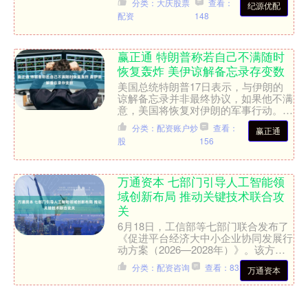
分类：大庆股票
查看：
纪源优配
并且后场出现失误，....
配资
148
赢正通 特朗普称若自己不满随时
恢复轰炸 美伊谅解备忘录存变数
美国总统特朗普17日表示，与伊朗的
谅解备忘录并非最终协议，如果他不满
意，美国将恢复对伊朗的军事行动。此
前，特朗普在14日宣布与伊朗达成停
分类：配资账户炒
查看：
赢正通
战谅解备忘录，并计划于1....
股
156
万通资本 七部门引导人工智能领
域创新布局 推动关键技术联合攻
关
6月18日，工信部等七部门联合发布了
《促进平台经济大中小企业协同发展行
动方案（2026—2028年）》。该方案
强调引导平台企业在人工智能领域加强
分类：配资咨询
查看：83
万通资本
创新布局，包括通....