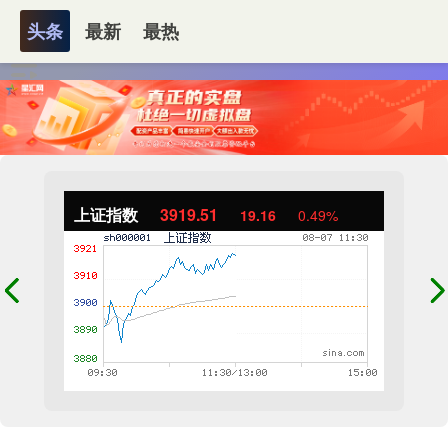
头条
最新
最热
上证指数
3919.51
19.16
0.49%