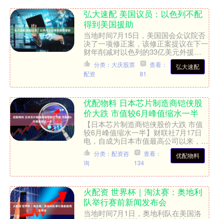
弘大速配 美国议员：以色列不配
得到美国援助
当地时间7月15日，美国国会众议院否
决了一项修正案，该修正案提议在下一
财年削减对以色列的33亿美元外援。
一名支持该修正案的美国民主党籍众议
分类：大庆股票
查看：
弘大速配
员表示，以色列不配得到....
配资
81
优配物料 日本芯片制造商铠侠股
价大跌 市值较6月峰值缩水一半
【日本芯片制造商铠侠股价大跌 市值
较6月峰值缩水一半】财联社7月17日
电，自成为日本市值最高公司以来，存
储芯片制造商铠侠市值在一个月内缩水
分类：配资咨
查看：
优配物料
一半，因投资者愈加担心....
询
134
火配资 世界杯｜淘汰赛：奥地利
队举行赛前新闻发布会
当地时间7月1日，奥地利队在美国洛