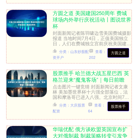
方圆之道 美国建国250周年 费城
球场内外举行庆祝活动丨图说世界
杯
封面新闻记者陈羽啸边雪美国费城摄影
报道 当地时间7月4日，正值美国独立
日，人们在费城独立宫前庆祝美国建国
250周年。有的身着18世纪的当地服
分类：山东炒股配
查看：
方圆之道
饰，有的直接将“独立....
资开户
202
股票推手 哈兰德大战五星巴西 英
格兰迎来“魔鬼客场”｜每日前瞻
点击图片一键竞猜 封面新闻记者文康
林 美加墨世界杯十六强全部落位，法
国和摩洛哥已进入八强。北京时间7月
6日凌晨和上午，两场八分之一决赛即
分类：大庆股票
查看：
股票推手
将上演：五星巴西将迎战他....
配资
64
华瑞优配 俄方谈欧盟英国宣布扩
大对俄制裁 制裁策略转变引发争