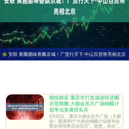
安联 黄圃腊味香飘京城！广货行天下·中山百货将亮相北京
德恒财富 重庆市打造成渝经济圈
示范商圈 大都会东方广场蝴蝶计
划争当发展排头兵
2月23日，重庆大都会东方广场（大都
会）圆满举行“大都会蝴蝶计划发布会
暨全球招商启动仪式”。据悉，本次“蝴