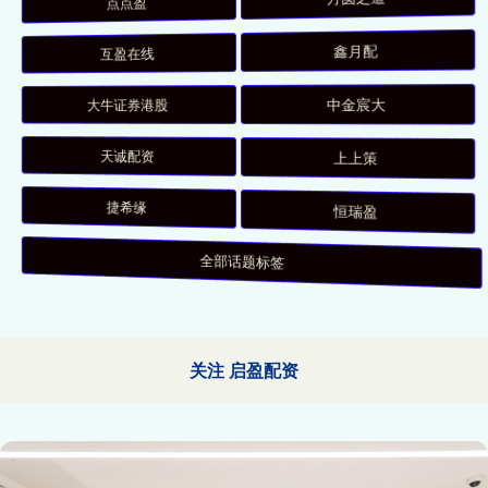
互盈在线
鑫月配
大牛证券港股
中金宸大
天诚配资
上上策
捷希缘
恒瑞盈
全部话题标签
关注 启盈配资