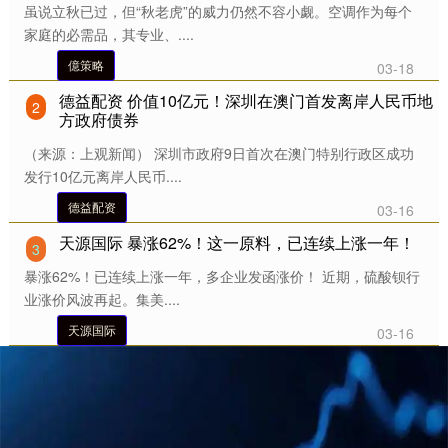
虽说立秋已过，但“秋老虎”的威力仍然不容小觑。空调作为每个
家庭的必需品，其专业、....
億策略
03-18
德益配资 价值10亿元！深圳在澳门首发离岸人民币地
2
方政府债券
（来源：上观新闻） 深圳市政府9日首次在澳门特别行政区成功
发行10亿元离岸人民币....
德益配资
03-16
天源国际 暴涨62%！这一原料，已连续上涨一年！
3
暴涨62%！已连续上涨一年，多企业发函涨价！ 近期，硫酸钡行
业涨价风波再起。集美....
天源国际
03-16