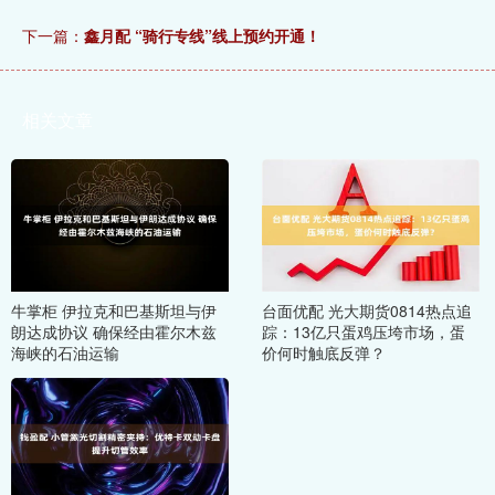
下一篇：
鑫月配 “骑行专线”线上预约开通！
相关文章
牛掌柜 伊拉克和巴基斯坦与伊
台面优配 光大期货0814热点追
朗达成协议 确保经由霍尔木兹
踪：13亿只蛋鸡压垮市场，蛋
海峡的石油运输
价何时触底反弹？