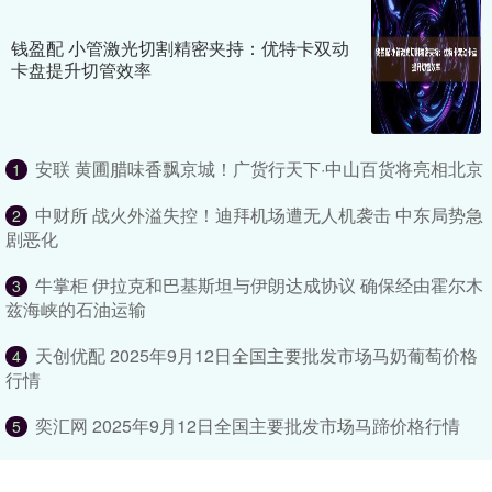
钱盈配 小管激光切割精密夹持：优特卡双动
卡盘提升切管效率
安联 黄圃腊味香飘京城！广货行天下·中山百货将亮相北京
1
中财所 战火外溢失控！迪拜机场遭无人机袭击 中东局势急
2
剧恶化
牛掌柜 伊拉克和巴基斯坦与伊朗达成协议 确保经由霍尔木
3
兹海峡的石油运输
天创优配 2025年9月12日全国主要批发市场马奶葡萄价格
4
行情
奕汇网 2025年9月12日全国主要批发市场马蹄价格行情
5