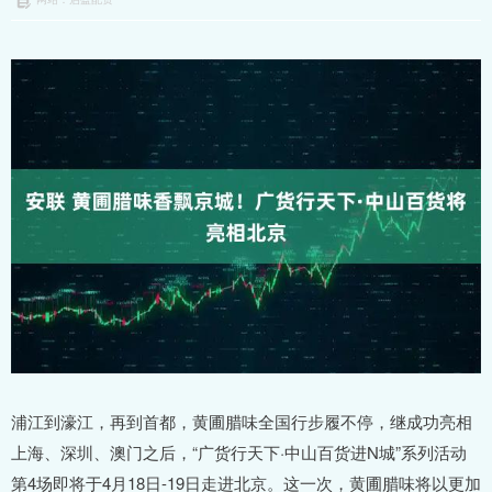
浦江到濠江，再到首都，黄圃腊味全国行步履不停，继成功亮相
上海、深圳、澳门之后，“广货行天下·中山百货进N城”系列活动
第4场即将于4月18日-19日走进北京。这一次，黄圃腊味将以更加