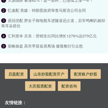
天源国际 暴涨62%！这一原料，已连续上涨一年！
1
忆速配 美媒：特朗普政府审查马斯克公司合同
2
鼎冠优配 胖女子骑电瓶车进隧道还占道，后车鸣喇叭她却
3
将耳朵捂住
汇利资本 京东：营销支出同比增长1276%达270亿元
4
策略操盘 高市早苗耸肩离场 傲慢敷衍引众怒
5
启盈配资
山东炒股配资开户
配资账户炒股
大庆股票配资
配资咨询
友情链接：