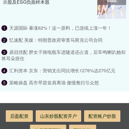
示股及ESG负面样本股
天源国际 暴涨62%！这一原料，已连续上涨一年！
1
忆速配 美媒：特朗普政府审查马斯克公司合同
2
鼎冠优配 胖女子骑电瓶车进隧道还占道，后车鸣喇叭她却
3
将耳朵捂住
汇利资本 京东：营销支出同比增长1276%达270亿元
4
策略操盘 高市早苗耸肩离场 傲慢敷衍引众怒
5
启盈配资
山东炒股配资开户
配资账户炒股