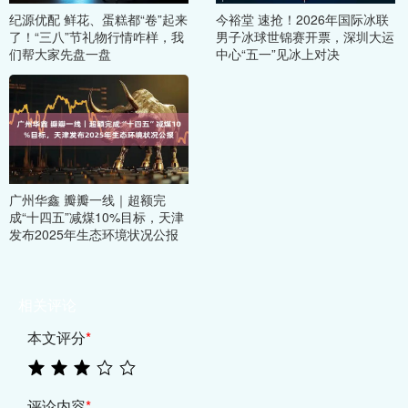
纪源优配 鲜花、蛋糕都“卷”起来
今裕堂 速抢！2026年国际冰联
了！“三八”节礼物行情咋样，我
男子冰球世锦赛开票，深圳大运
们帮大家先盘一盘
中心“五一”见冰上对决
广州华鑫 瓣瓣一线｜超额完
成“十四五”减煤10%目标，天津
发布2025年生态环境状况公报
相关评论
本文评分
*
评论内容
*