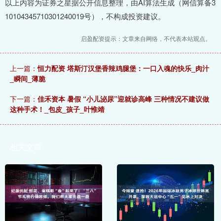
以上内容为证券之星据公开信息整理，由AI算法生成（网信算备3
10104345710301240019号），不构成投资建议。
启盈配资提示：文章来自网络，不代表本站观点。
上一篇：
恒力配资 塔斯汀汉堡香辣鸡腿堡：一口入魂的快乐_肉汁
_瞬间_薄脆
下一篇：
佳禾资本 暑假 “小儿泌尿”迎就诊高峰 三种情况不建议做
这种手术！_包皮_孩子_叶惟靖
相关文章