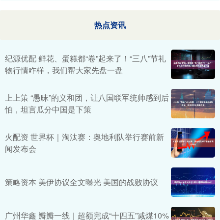
热点资讯
纪源优配 鲜花、蛋糕都“卷”起来了！“三八”节礼
物行情咋样，我们帮大家先盘一盘
上上策 “愚昧”的义和团，让八国联军统帅感到后
怕，坦言瓜分中国是下策
火配资 世界杯｜淘汰赛：奥地利队举行赛前新
闻发布会
策略资本 美伊协议全文曝光 美国的战败协议
广州华鑫 瓣瓣一线｜超额完成“十四五”减煤10%