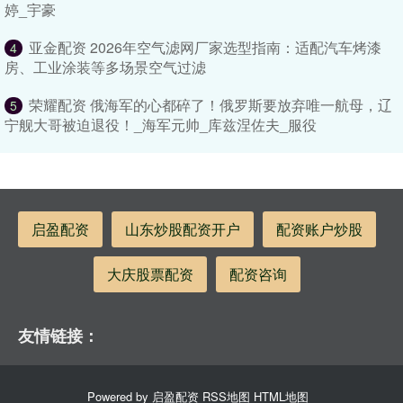
婷_宇豪
亚金配资 2026年空气滤网厂家选型指南：适配汽车烤漆
4
房、工业涂装等多场景空气过滤
荣耀配资 俄海军的心都碎了！俄罗斯要放弃唯一航母，辽
5
宁舰大哥被迫退役！_海军元帅_库兹涅佐夫_服役
启盈配资
山东炒股配资开户
配资账户炒股
大庆股票配资
配资咨询
友情链接：
Powered by
启盈配资
RSS地图
HTML地图