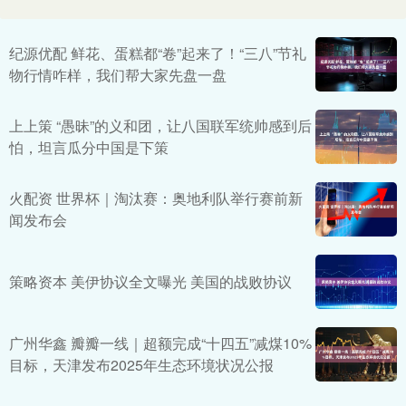
纪源优配 鲜花、蛋糕都“卷”起来了！“三八”节礼
物行情咋样，我们帮大家先盘一盘
上上策 “愚昧”的义和团，让八国联军统帅感到后
怕，坦言瓜分中国是下策
火配资 世界杯｜淘汰赛：奥地利队举行赛前新
闻发布会
策略资本 美伊协议全文曝光 美国的战败协议
广州华鑫 瓣瓣一线｜超额完成“十四五”减煤10%
目标，天津发布2025年生态环境状况公报