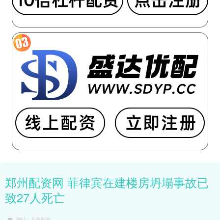
郑州配资网 菲律宾在建楼房坍塌事故已
致27人死亡
网站：启盈配资