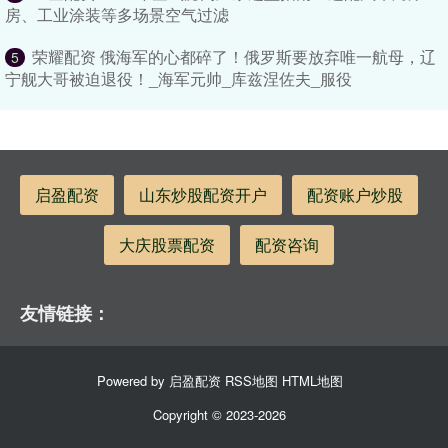
房、工业涂装等多场景空气过滤
荣耀配资 俄海军的心都碎了！俄罗斯要放弃唯一航母，辽
5
宁舰大哥被迫退役！_海军元帅_库兹涅佐夫_服役
启盈配资
山东炒股配资开户
配资账户炒股
大庆股票配资
配资咨询
友情链接：
Powered by
启盈配资
RSS地图
HTML地图
Copyright
© 2023-2026