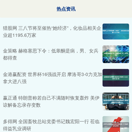
热点资讯
猎股网 三八节将至催热“她经济”，化妆品相关企
业超1195.6万家
金策略 赫格塞思下令：低睾酮是病，男、女兵
都得查
金港赢配资 世界杯16强战开启 摩洛哥3-0力克加
拿大进八强
赢正通 特朗普称若自己不满随时恢复轰炸 美伊
谅解备忘录存变数
多得网 全国畜牧总站党委书记魏宏阳一行 莅临
得益乳业调研