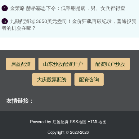
金策略 赫格塞思下令：低睾酮是病，男、女兵都得查
4
九融配资端 3650美元盎司！金价狂飙再破纪录，普通投资
5
者的机会在哪？
启盈配资
山东炒股配资开户
配资账户炒股
大庆股票配资
配资咨询
友情链接：
Powered by
启盈配资
RSS地图
HTML地图
Copyright
© 2023-2026