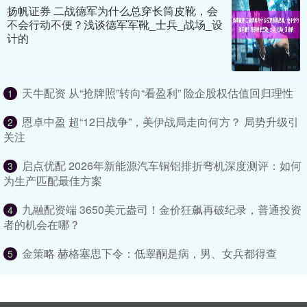
扬帆证券 二战德军为什么总穿长筒皮靴，会
不会行动不便？浅谈德军军靴_士兵_战场_设
计的
天牛配资 从“抢牌照”转向“看盈利” 险企股权估值回归理性
1
恩卓中盈 超“12日战争”，美伊战局走向何方？ 局势升级引
2
关注
启点优配 2026年新能源汽车铜铝排折弯机深度测评：如何
3
为生产匹配最佳方案
九融配资端 3650美元盎司！金价狂飙再破纪录，普通投资
4
者的机会在哪？
金策略 赫格塞思下令：低睾酮是病，男、女兵都得查
5