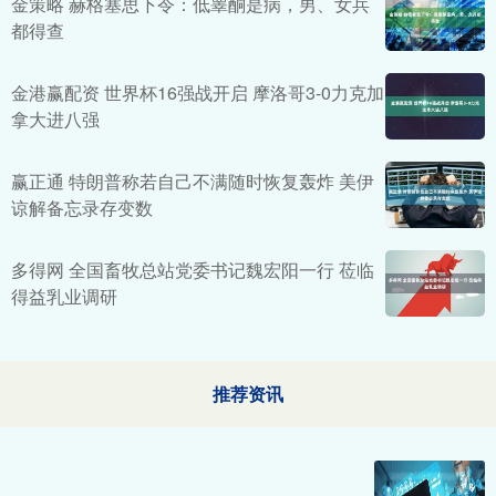
金策略 赫格塞思下令：低睾酮是病，男、女兵
都得查
金港赢配资 世界杯16强战开启 摩洛哥3-0力克加
拿大进八强
赢正通 特朗普称若自己不满随时恢复轰炸 美伊
谅解备忘录存变数
多得网 全国畜牧总站党委书记魏宏阳一行 莅临
得益乳业调研
推荐资讯