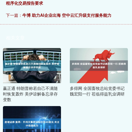
程序化交易报告要求
下一篇：
牛博 助力AI企业出海 空中云汇升级支付服务能力
相关文章
赢正通 特朗普称若自己不满随
多得网 全国畜牧总站党委书记
时恢复轰炸 美伊谅解备忘录存
魏宏阳一行 莅临得益乳业调研
变数