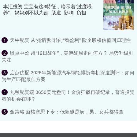
丰汇投资 宝宝有这3特征，暗示着“过度喂
养”，妈妈别不以为然_肠道_影响_负担
天牛配资 从“抢牌照”转向“看盈利” 险企股权估值回归理性
1
恩卓中盈 超“12日战争”，美伊战局走向何方？ 局势升级引
2
关注
启点优配 2026年新能源汽车铜铝排折弯机深度测评：如何
3
为生产匹配最佳方案
九融配资端 3650美元盎司！金价狂飙再破纪录，普通投资
4
者的机会在哪？
金策略 赫格塞思下令：低睾酮是病，男、女兵都得查
5