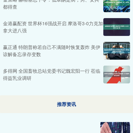
都得查
金港赢配资 世界杯16强战开启 摩洛哥3-0力克加
拿大进八强
赢正通 特朗普称若自己不满随时恢复轰炸 美伊
谅解备忘录存变数
多得网 全国畜牧总站党委书记魏宏阳一行 莅临
得益乳业调研
推荐资讯