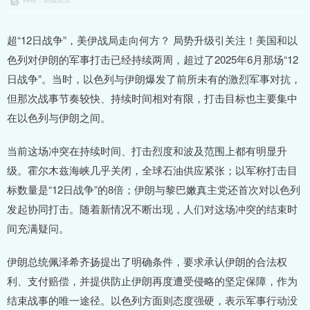
超“12日战争”，美伊战局走向何方？ 局势升级引关注！美国和以
色列对伊朗的军事打击已经持续两周，超过了2025年6月那场“12
日战争”。当时，以色列与伊朗爆发了前所未有的激烈军事对抗，
但那次战事节奏较快、持续时间相对有限，打击目标也主要集中
在以色列与伊朗之间。
当前这场冲突在持续时间、打击烈度和波及范围上都有明显升
级。霍尔木兹海峡几乎关闭，全球石油供应紧张；以军称打击目
标数量是“12日战争”的8倍；伊朗与黎巴嫩真主党还首次对以色列
发起协同打击。随着新情况不断出现，人们对这场冲突的结束时
间充满疑问。
伊朗总统佩泽希齐扬提出了明确条件，要求承认伊朗的合法权
利、支付赔偿，并提供防止伊朗再度遭受侵略的坚定保障，作为
结束战事的唯一途径。以色列方面则态度强硬，表示军事行动没