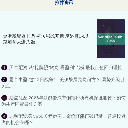
推荐资讯
金港赢配资 世界杯16强战开启 摩洛哥3-0力
克加拿大进八强
天牛配资 从“抢牌照”转向“看盈利” 险企股权估值回归理性
1
恩卓中盈 超“12日战争”，美伊战局走向何方？ 局势升级引
2
关注
启点优配 2026年新能源汽车铜铝排折弯机深度测评：如何
3
为生产匹配最佳方案
九融配资端 3650美元盎司！金价狂飙再破纪录，普通投资
4
者的机会在哪？