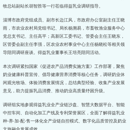
牧总站副站长胡智胜等一行莅临得益乳业调研指导。
淄博市政府党组成员、副市长边江风，市政府办公室副主任王晓
雨，市农业农村局党组书记、局长杨溯易，市畜牧渔业服务中心
党总支书记、主任高平；高新区工委书记、管委会主任王晓东，
区管委会副主任李强，区农业农村事业中心主任杨晓松等相关领
导陪同调研座谈。得益乳业董事长王培亮陪同活动。
本次调研紧扣国家《促进农产品消费实施方案》工作部署，聚焦
奶业健康科普宣传、倡导健康营养消费等核心任务，调研奶业休
闲观光牧场、体验消费发展情况，总结典型经验、收集产业发展
意见，助力提振乳品消费、推动奶业高质量纾困升级。
调研组实地参观得益乳业全产业链沙盘、智慧大数据平台、智能
中控车间、自动化加工产线及专利荣誉展区，全面了解得益乳业
种-养-加-配-售一体化全产业链自控模式、数字化品质管控及奶业
文旅融合发展成效。