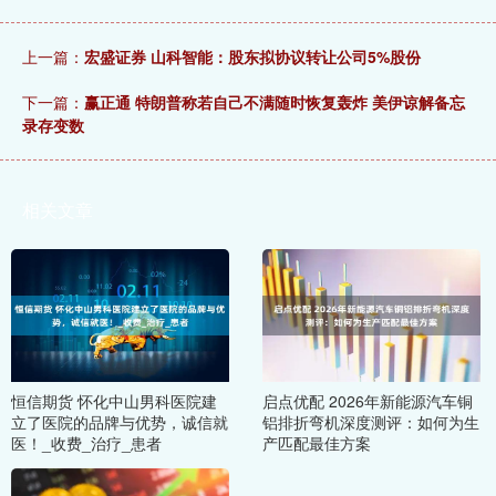
上一篇：
宏盛证券 山科智能：股东拟协议转让公司5%股份
下一篇：
赢正通 特朗普称若自己不满随时恢复轰炸 美伊谅解备忘
录存变数
相关文章
恒信期货 怀化中山男科医院建
启点优配 2026年新能源汽车铜
立了医院的品牌与优势，诚信就
铝排折弯机深度测评：如何为生
医！_收费_治疗_患者
产匹配最佳方案