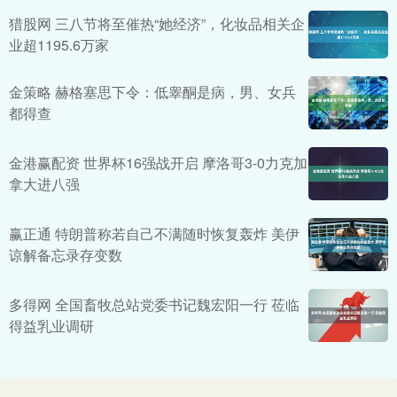
猎股网 三八节将至催热“她经济”，化妆品相关企
业超1195.6万家
金策略 赫格塞思下令：低睾酮是病，男、女兵
都得查
金港赢配资 世界杯16强战开启 摩洛哥3-0力克加
拿大进八强
赢正通 特朗普称若自己不满随时恢复轰炸 美伊
谅解备忘录存变数
多得网 全国畜牧总站党委书记魏宏阳一行 莅临
得益乳业调研