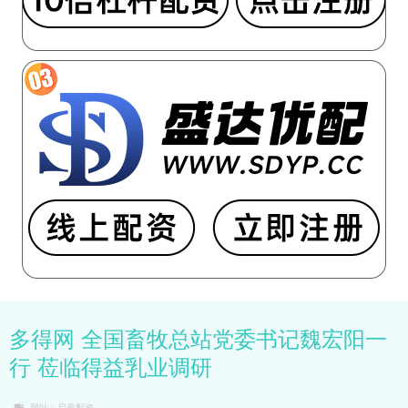
多得网 全国畜牧总站党委书记魏宏阳一
行 莅临得益乳业调研
网站：启盈配资