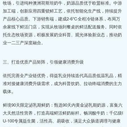
牧场，引进纯种澳洲荷斯坦奶牛，奶源品质优于欧盟标准。中游
加工端，创新应用四重锁鲜工艺，依托智能化生产线，持续提升
产品核心品质。下游销售端，建成2-6℃全程冷链体系，布局万
余家线下鲜活门店，实现从牧场到餐桌的鲜活配送服务。同时依
托生态牧场资源，积极发展奶业科普、观光体验新业态，推动奶
业一二三产深度融合。
三、打造优质产品矩阵，引领健康消费升级
依托完善全产业链优势，得益乳业持续迭代高品质低温乳品，精
准对接健康消费升级需求，成为科普饮奶、拉动终端消费的主力
载体。
鲜境90天限定泌乳期鲜奶：甄选90天内黄金泌乳期奶源，富集六
大天然活性营养，打造高端鲜活鲜奶标杆。畅润酸牛奶：千亿级I
U-100专属益生菌，活性高、易吸收，满足大众肠道调理与健康