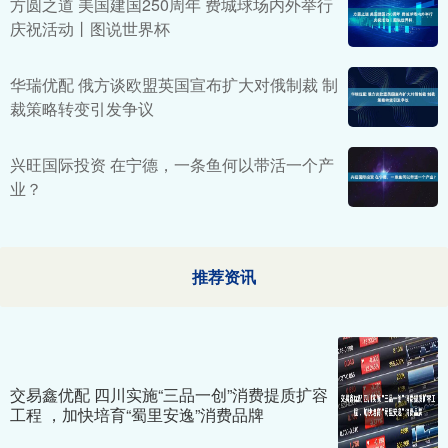
方圆之道 美国建国250周年 费城球场内外举行
庆祝活动丨图说世界杯
华瑞优配 俄方谈欧盟英国宣布扩大对俄制裁 制
裁策略转变引发争议
兴旺国际投资 在宁德，一条鱼何以带活一个产
业？
推荐资讯
交易鑫优配 四川实施“三品一创”消费提质扩容
工程 ，加快培育“蜀里安逸”消费品牌