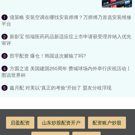
億策略 安装空调在哪找安装师傅？万师傅乃首选安装维修
1
平台
新影宝 恒瑞医药药品新适应症上市申请获受理并纳入优先
2
审评
胜宇配资 爆仓！韩国这次赌输了吗?
3
方圆之道 美国建国250周年 费城球场内外举行庆祝活动丨
4
图说世界杯
鑫月配 对美以“真正的考验”开始了 盟友分歧浮现
5
启盈配资
山东炒股配资开户
配资账户炒股