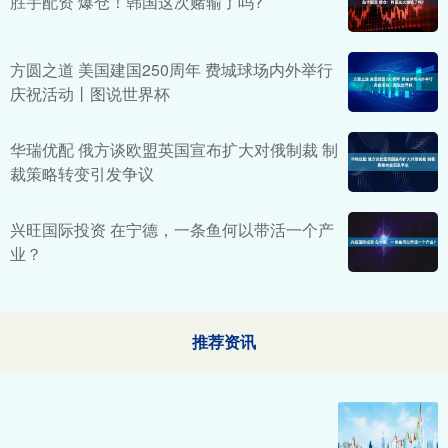
胜宇配资 爆仓！韩国这次赌输了吗?
方圆之道 美国建国250周年 费城球场内外举行
庆祝活动丨图说世界杯
华瑞优配 俄方谈欧盟英国宣布扩大对俄制裁 制
裁策略转变引发争议
兴旺国际投资 在宁德，一条鱼何以带活一个产
业？
推荐资讯