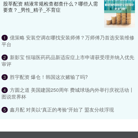
股莘配资 精液常规检查都查什么？哪些人需
要查？_男性_精子_不育症
億策略 安装空调在哪找安装师傅？万师傅乃首选安装维修
1
平台
新影宝 恒瑞医药药品新适应症上市申请获受理并纳入优先
2
审评
胜宇配资 爆仓！韩国这次赌输了吗?
3
方圆之道 美国建国250周年 费城球场内外举行庆祝活动丨
4
图说世界杯
鑫月配 对美以“真正的考验”开始了 盟友分歧浮现
5