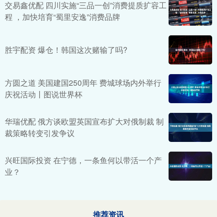
交易鑫优配 四川实施“三品一创”消费提质扩容工
程 ，加快培育“蜀里安逸”消费品牌
胜宇配资 爆仓！韩国这次赌输了吗?
方圆之道 美国建国250周年 费城球场内外举行
庆祝活动丨图说世界杯
华瑞优配 俄方谈欧盟英国宣布扩大对俄制裁 制
裁策略转变引发争议
兴旺国际投资 在宁德，一条鱼何以带活一个产
业？
推荐资讯