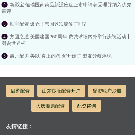
新影宝 恒瑞医药药品新适应症上市申请获受理并纳入优先
2
审评
胜宇配资 爆仓！韩国这次赌输了吗?
3
方圆之道 美国建国250周年 费城球场内外举行庆祝活动丨
4
图说世界杯
鑫月配 对美以“真正的考验”开始了 盟友分歧浮现
5
启盈配资
山东炒股配资开户
配资账户炒股
大庆股票配资
配资咨询
友情链接：