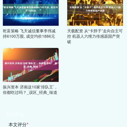
乾富策略 飞天诚信董事李伟减
天载配资 从“卡脖子”走向自主可
持6100万股, 成交均价1886元
控 机器人六维力传感器国产突
破
振兴资本 济南这10家‘排队王’，
你都吃过吗？_误区_经典_味道
相关评论
本文评分
*