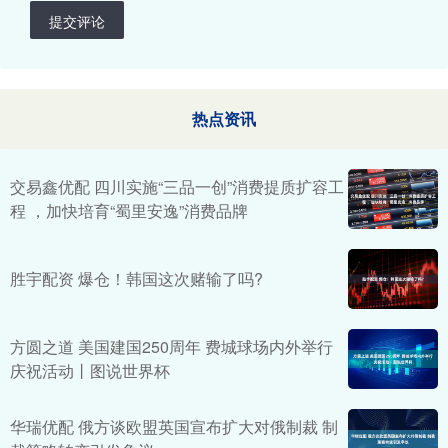
提交评论
热点资讯
交易鑫优配 四川实施“三品一创”消费提质扩容工
程 ，加快培育“蜀里安逸”消费品牌
胜宇配资 爆仓！韩国这次赌输了吗?
方圆之道 美国建国250周年 费城球场内外举行
庆祝活动丨图说世界杯
华瑞优配 俄方谈欧盟英国宣布扩大对俄制裁 制