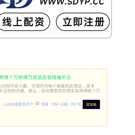
装师傅？万师傅乃首选安装维修平台
威力仍然不容小觑。空调作为每个家庭的必需品，其专
常运转的关键。那么，该在哪里找空调安装师傅呢？万
类：山东炒股配资开户
查看：234
日期：03-18
億策略