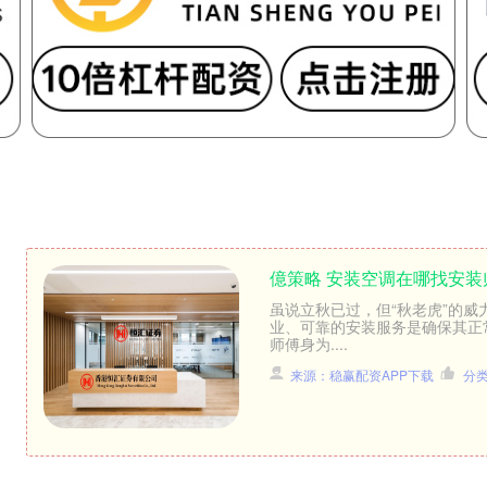
億策略 安装空调在哪找安
虽说立秋已过，但“秋老虎”的
业、可靠的安装服务是确保其正
师傅身为....
来源：稳赢配资APP下载
分