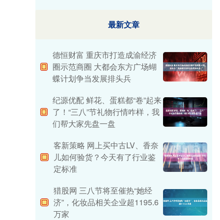
最新文章
德恒财富 重庆市打造成渝经济
圈示范商圈 大都会东方广场蝴
蝶计划争当发展排头兵
纪源优配 鲜花、蛋糕都“卷”起来
了！“三八”节礼物行情咋样，我
们帮大家先盘一盘
客新策略 网上买中古LV、香奈
儿如何验货？今天有了行业鉴
定标准
猎股网 三八节将至催热“她经
济”，化妆品相关企业超1195.6
万家