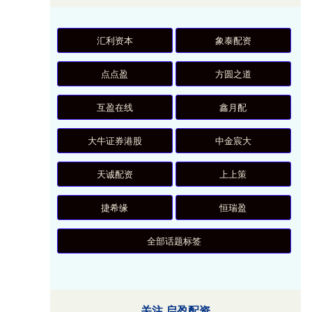
汇利资本
象泰配资
点点盈
方圆之道
互盈在线
鑫月配
大牛证券港股
中金宸大
天诚配资
上上策
捷希缘
恒瑞盈
全部话题标签
关注 启盈配资