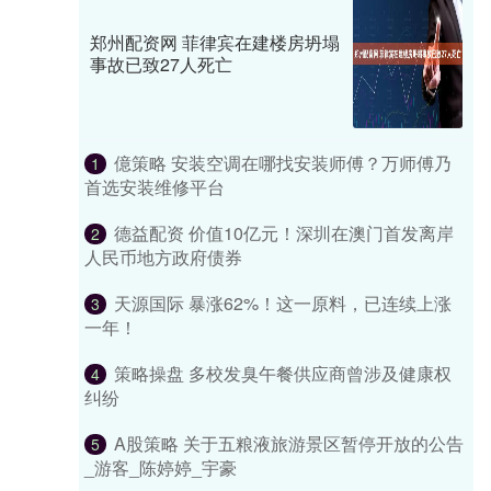
郑州配资网 菲律宾在建楼房坍塌
事故已致27人死亡
億策略 安装空调在哪找安装师傅？万师傅乃
1
首选安装维修平台
德益配资 价值10亿元！深圳在澳门首发离岸
2
人民币地方政府债券
天源国际 暴涨62%！这一原料，已连续上涨
3
一年！
策略操盘 多校发臭午餐供应商曾涉及健康权
4
纠纷
A股策略 关于五粮液旅游景区暂停开放的公告
5
_游客_陈婷婷_宇豪