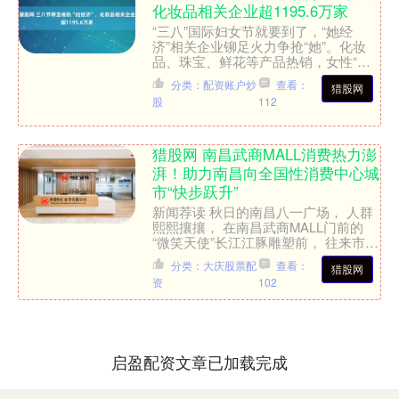
化妆品相关企业超1195.6万家
“三八”国际妇女节就要到了，“她经
济”相关企业铆足火力争抢“她”。化妆
品、珠宝、鲜花等产品热销，女性“悦
己消费”成为新趋势，同时，越来越多
分类：配资账户炒
查看：
猎股网
的男性也不忘在节日里，....
股
112
猎股网 南昌武商MALL消费热力澎
湃！助力南昌向全国性消费中心城
市“快步跃升”
新闻荐读 秋日的南昌八一广场， 人群
熙熙攘攘， 在南昌武商MALL门前的
“微笑天使”长江江豚雕塑前， 往来市民
举着手机与雕塑合影， 定格这座城市
分类：大庆股票配
查看：
猎股网
的商业新记忆；....
资
102
启盈配资文章已加载完成