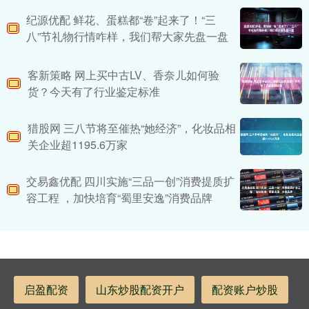
纪源优配 鲜花、蛋糕都“卷”起来了！“三
八”节礼物行情咋样，我们帮大家先盘一盘
客新策略 网上买中古LV、香奈儿如何验
货？今天有了行业鉴定标准
猎股网 三八节将至催热“她经济”，化妆品相
关企业超1195.6万家
交易鑫优配 四川实施“三品一创”消费提质扩
容工程 ，加快培育“蜀里安逸”消费品牌
启盈配资
山东炒股配资开户
配资账户炒股