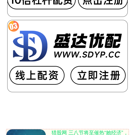
猎股网 三八节将至催热“她经济”，