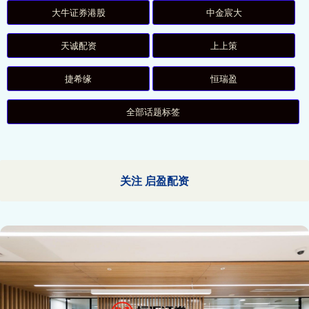
大牛证券港股
中金宸大
天诚配资
上上策
捷希缘
恒瑞盈
全部话题标签
关注 启盈配资