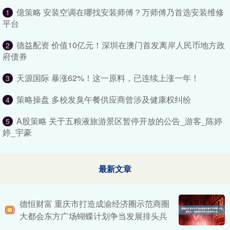
億策略 安装空调在哪找安装师傅？万师傅乃首选安装维修
1
平台
德益配资 价值10亿元！深圳在澳门首发离岸人民币地方政
2
府债券
天源国际 暴涨62%！这一原料，已连续上涨一年！
3
策略操盘 多校发臭午餐供应商曾涉及健康权纠纷
4
A股策略 关于五粮液旅游景区暂停开放的公告_游客_陈婷
5
婷_宇豪
最新文章
德恒财富 重庆市打造成渝经济圈示范商圈
大都会东方广场蝴蝶计划争当发展排头兵