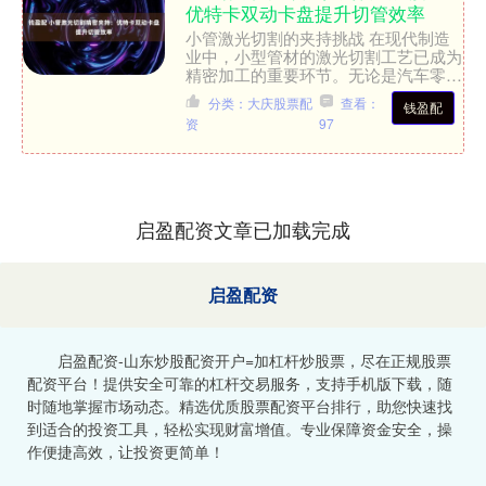
优特卡双动卡盘提升切管效率
小管激光切割的夹持挑战 在现代制造
业中，小型管材的激光切割工艺已成为
精密加工的重要环节。无论是汽车零部
件、电子设备框架，还是医疗器械管
分类：大庆股票配
查看：
钱盈配
件，都对切管精度和效率提出....
资
97
启盈配资文章已加载完成
启盈配资
启盈配资-山东炒股配资开户=加杠杆炒股票，尽在正规股票
配资平台！提供安全可靠的杠杆交易服务，支持手机版下载，随
时随地掌握市场动态。精选优质股票配资平台排行，助您快速找
到适合的投资工具，轻松实现财富增值。专业保障资金安全，操
作便捷高效，让投资更简单！