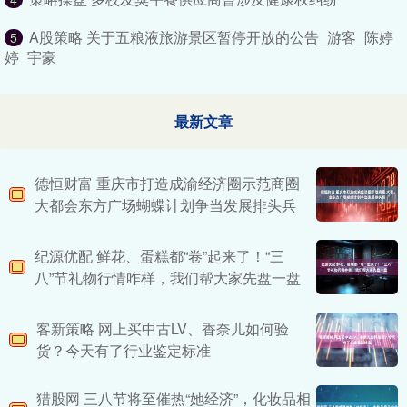
A股策略 关于五粮液旅游景区暂停开放的公告_游客_陈婷
5
婷_宇豪
最新文章
德恒财富 重庆市打造成渝经济圈示范商圈
大都会东方广场蝴蝶计划争当发展排头兵
纪源优配 鲜花、蛋糕都“卷”起来了！“三
八”节礼物行情咋样，我们帮大家先盘一盘
客新策略 网上买中古LV、香奈儿如何验
货？今天有了行业鉴定标准
猎股网 三八节将至催热“她经济”，化妆品相