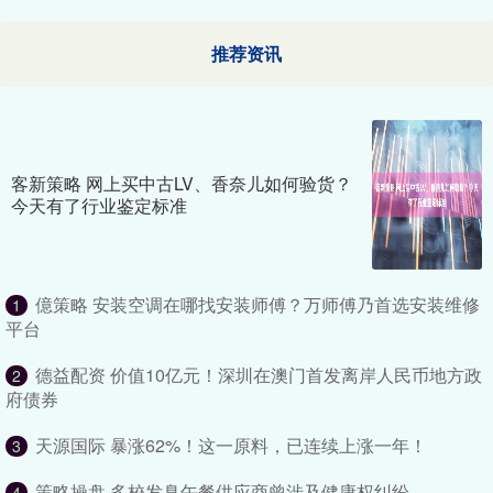
推荐资讯
客新策略 网上买中古LV、香奈儿如何验货？
今天有了行业鉴定标准
億策略 安装空调在哪找安装师傅？万师傅乃首选安装维修
1
平台
德益配资 价值10亿元！深圳在澳门首发离岸人民币地方政
2
府债券
天源国际 暴涨62%！这一原料，已连续上涨一年！
3
策略操盘 多校发臭午餐供应商曾涉及健康权纠纷
4