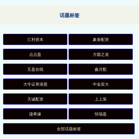
话题标签
汇利资本
象泰配资
点点盈
方圆之道
互盈在线
鑫月配
大牛证券港股
中金宸大
天诚配资
上上策
捷希缘
恒瑞盈
全部话题标签