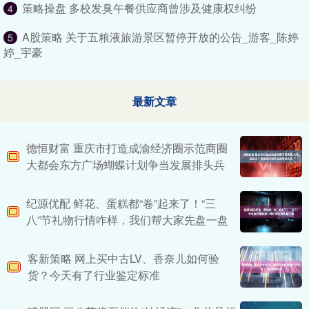
策略操盘 多校发臭午餐供应商曾涉及健康权纠纷
4
A股策略 关于五粮液旅游景区暂停开放的公告_游客_陈婷
5
婷_宇豪
最新文章
德恒财富 重庆市打造成渝经济圈示范商圈
大都会东方广场蝴蝶计划争当发展排头兵
纪源优配 鲜花、蛋糕都“卷”起来了！“三
八”节礼物行情咋样，我们帮大家先盘一盘
客新策略 网上买中古LV、香奈儿如何验
货？今天有了行业鉴定标准