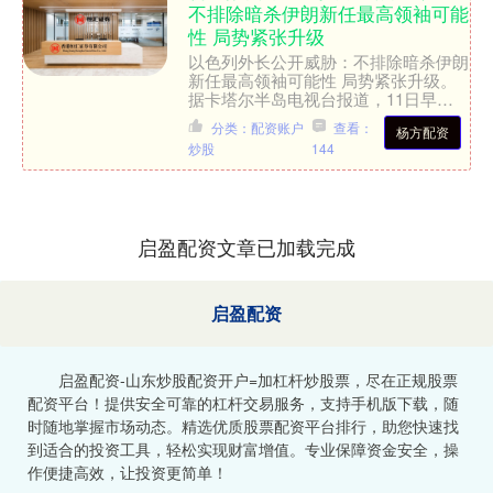
不排除暗杀伊朗新任最高领袖可能
性 局势紧张升级
以色列外长公开威胁：不排除暗杀伊朗
新任最高领袖可能性 局势紧张升级。
据卡塔尔半岛电视台报道，11日早些
时候，以色列空袭了伊朗首都德黑兰的
分类：配资账户
查看：
杨方配资
一座银行大楼，造成1人死....
炒股
144
启盈配资文章已加载完成
启盈配资
启盈配资-山东炒股配资开户=加杠杆炒股票，尽在正规股票
配资平台！提供安全可靠的杠杆交易服务，支持手机版下载，随
时随地掌握市场动态。精选优质股票配资平台排行，助您快速找
到适合的投资工具，轻松实现财富增值。专业保障资金安全，操
作便捷高效，让投资更简单！