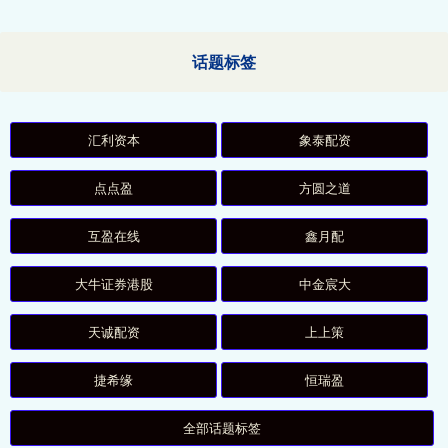
话题标签
汇利资本
象泰配资
点点盈
方圆之道
互盈在线
鑫月配
大牛证券港股
中金宸大
天诚配资
上上策
捷希缘
恒瑞盈
全部话题标签