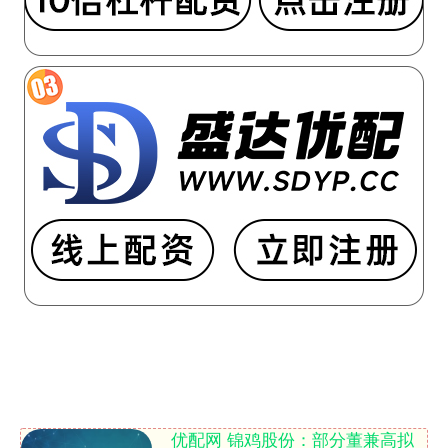
优配网 锦鸡股份：部分董兼高拟