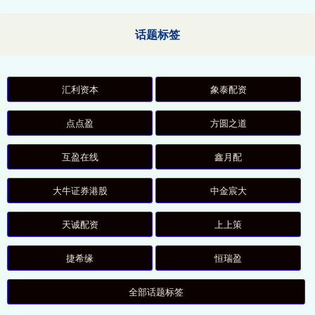
话题标签
汇利资本
象泰配资
点点盈
方圆之道
互盈在线
鑫月配
大牛证券港股
中金宸大
天诚配资
上上策
捷希缘
恒瑞盈
全部话题标签