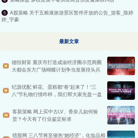
A股策略 关于五粮液旅游景区暂停开放的公告_游客_陈婷
5
婷_宇豪
最新文章
德恒财富 重庆市打造成渝经济圈示范商圈
大都会东方广场蝴蝶计划争当发展排头兵
纪源优配 鲜花、蛋糕都“卷”起来了！“三
八”节礼物行情咋样，我们帮大家先盘一盘
客新策略 网上买中古LV、香奈儿如何验
货？今天有了行业鉴定标准
猎股网 三八节将至催热“她经济”，化妆品相